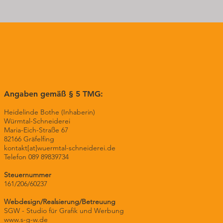
Angaben gemäß § 5 TMG:
Heidelinde Bothe (Inhaberin)
Würmtal-Schneiderei
Maria-Eich-Straße 67
82166 Gräfelfing
kontakt[at]wuermtal-schneiderei.de
Telefon 089 89839734
Steuernummer
161/206/60237
Webdesign/Realsierung/Betreuung
SGW - Studio für Grafik und Werbung
www.s-g-w.de