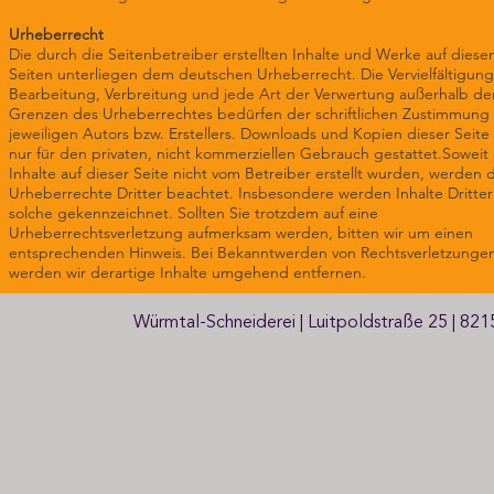
Urheberrecht
Die durch die Seitenbetreiber erstellten Inhalte und Werke auf diese
Seiten unterliegen dem deutschen Urheberrecht. Die Vervielfältigung
Bearbeitung, Verbreitung und jede Art der Verwertung außerhalb de
Grenzen des Urheberrechtes bedürfen der schriftlichen Zustimmung
jeweiligen Autors bzw. Erstellers. Downloads und Kopien dieser Seite
nur für den privaten, nicht kommerziellen Gebrauch gestattet.Soweit 
Inhalte auf dieser Seite nicht vom Betreiber erstellt wurden, werden 
Urheberrechte Dritter beachtet. Insbesondere werden Inhalte Dritter 
solche gekennzeichnet. Sollten Sie trotzdem auf eine
Urheberrechtsverletzung aufmerksam werden, bitten wir um einen
entsprechenden Hinweis. Bei Bekanntwerden von Rechtsverletzunge
werden wir derartige Inhalte umgehend entfernen.
Würmtal-Schneiderei | Luitpoldstraße 25 | 8215